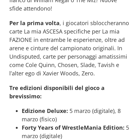
fianco di William Regal o The Miz? Nuove
sfide attendono!
Per la prima volta
, i giocatori sbloccheranno
carte La mia ASCESA specifiche per La mia
FAZIONE in entrambe le esperienze, oltre ad
arene e cinture del campionato originali. In
Undisputed, carte per personaggi amatissimi
come Cole Quinn, Chosen, Slade, Tavish e
l’alter ego di Xavier Woods, Zero.
Tre edizioni disponibili del gioco a
brevissimo:
Edizione Deluxe:
5 marzo (digitale), 8
marzo (fisico)
Forty Years of WrestleMania Edition:
5
marzo (digitale)