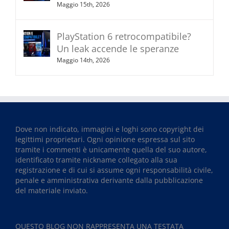
Maggio 15th, 2026
PlayStation 6 retrocompatibile?
Un leak accende le speranze
Maggio 14th, 2026
Dove non indicato, immagini e loghi sono copyright dei
legittimi proprietari. Ogni opinione espressa sul sito
tramite i commenti è unicamente quella del suo autore,
identificato tramite nickname collegato alla sua
registrazione e di cui si assume ogni responsabilità civile,
penale e amministrativa derivante dalla pubblicazione
del materiale inviato.
QUESTO BLOG NON RAPPRESENTA UNA TESTATA