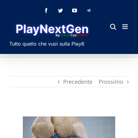
Salta
Facebook
Twitter
YouTube
Telegram
al
contenuto
Tutto quello che vuoi sulla Play6
Precedente
Prossimo