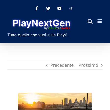
Salta
Facebook
Twitter
YouTube
Telegram
al
contenuto
Tutto quello che vuoi sulla Play6
Precedente
Prossimo