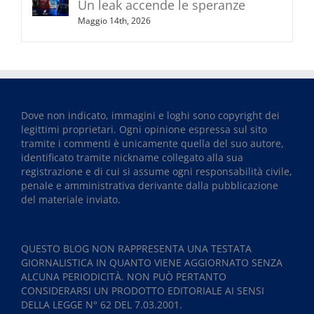
Un leak accende le speranze
Maggio 14th, 2026
Dove non indicato, immagini e loghi sono copyright dei
legittimi proprietari. Ogni opinione espressa sul sito
tramite i commenti è unicamente quella del suo autore,
identificato tramite nickname collegato alla sua
registrazione e di cui si assume ogni responsabilità civile,
penale e amministrativa derivante dalla pubblicazione
del materiale inviato.
QUESTO BLOG NON RAPPRESENTA UNA TESTATA
GIORNALISTICA IN QUANTO VIENE AGGIORNATO SENZA
ALCUNA PERIODICITÀ. NON PUÒ PERTANTO
CONSIDERARSI UN PRODOTTO EDITORIALE AI SENSI
DELLA LEGGE N° 62 DEL 7.03.2001.