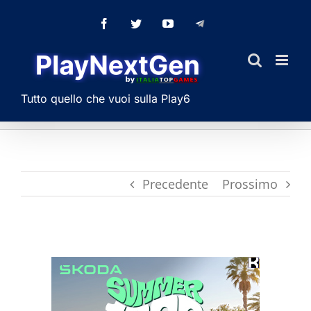
Salta
Facebook
Twitter
YouTube
Telegram
al
contenuto
Tutto quello che vuoi sulla Play6
Precedente
Prossimo