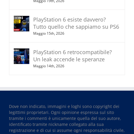
Maggio 19th, 2026
PlayStation 6 esiste davvero?
Tutto quello che sappiamo su PS6
Maggio 15th, 2026
PlayStation 6 retrocompatibile?
Un leak accende le speranze
Maggio 14th, 2026
Dove non indicato, immagini e loghi sono copyright dei
legittimi proprietari. Ogni opinione espressa sul sito
tramite i commenti è unicamente quella del suo autore,
identificato tramite nickname collegato alla sua
registrazione e di cui si assume ogni responsabilità civile,