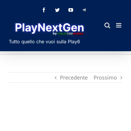
Salta
Facebook
Twitter
YouTube
Telegram
al
contenuto
Tutto quello che vuoi sulla Play6
Precedente
Prossimo