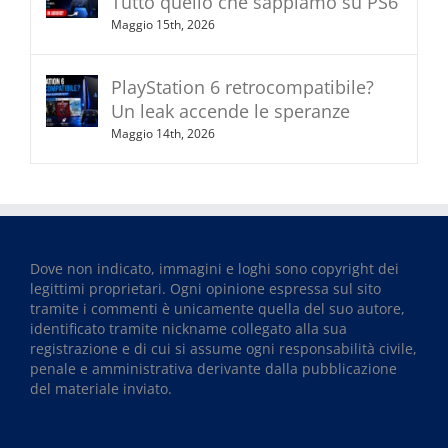
Tutto quello che sappiamo su PS6
Maggio 15th, 2026
PlayStation 6 retrocompatibile?
Un leak accende le speranze
Maggio 14th, 2026
Dove non indicato, immagini e loghi sono copyright dei
legittimi proprietari. Ogni opinione espressa sul sito
tramite i commenti è unicamente quella del suo autore,
identificato tramite nickname collegato alla sua
registrazione e di cui si assume ogni responsabilità civile,
penale e amministrativa derivante dalla pubblicazione
del materiale inviato.