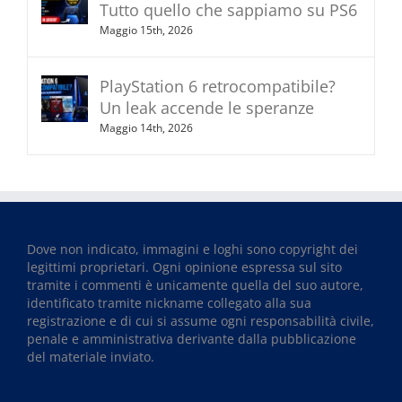
Tutto quello che sappiamo su PS6
Maggio 15th, 2026
PlayStation 6 retrocompatibile?
Un leak accende le speranze
Maggio 14th, 2026
Dove non indicato, immagini e loghi sono copyright dei
legittimi proprietari. Ogni opinione espressa sul sito
tramite i commenti è unicamente quella del suo autore,
identificato tramite nickname collegato alla sua
registrazione e di cui si assume ogni responsabilità civile,
penale e amministrativa derivante dalla pubblicazione
del materiale inviato.