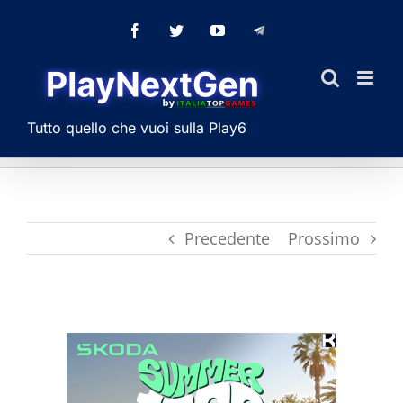
Salta
Facebook
Twitter
YouTube
Telegram
al
contenuto
Tutto quello che vuoi sulla Play6
Precedente
Prossimo