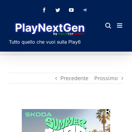
Salta
Facebook
Twitter
YouTube
Telegram
al
contenuto
Tutto quello che vuoi sulla Play6
Precedente
Prossimo